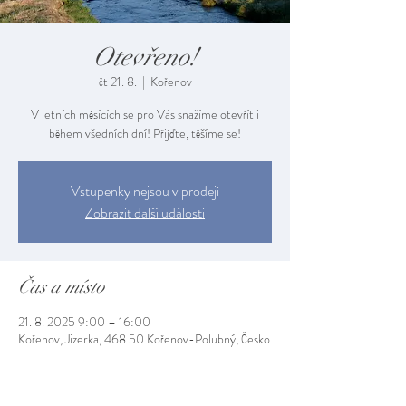
Otevřeno!
čt 21. 8.
  |  
Kořenov
V letních měsících se pro Vás snažíme otevřít i
během všedních dní! Přijďte, těšíme se!
Vstupenky nejsou v prodeji
Zobrazit další události
Čas a místo
21. 8. 2025 9:00 – 16:00
Kořenov, Jizerka, 468 50 Kořenov-Polubný, Česko