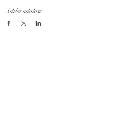
Sdílet událost
Muzeum Jizerských hor
Otevírací doba
květen - říjen
každý víkend
9:00 - 16:00
+
>> letní týdenní provoz <<
Sledujte nás
Domů
O nás