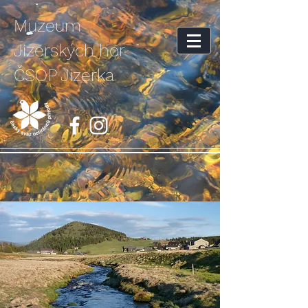
Muzeum
Jizerských hor
ČSOP Jizerka