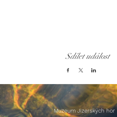
Sdílet událost
Muzeum Jizerských hor