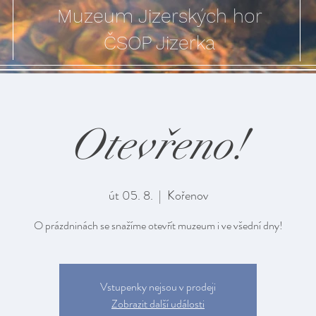
Muzeum Jizerských hor
ČSOP Jizerka
Otevřeno!
út 05. 8.
  |  
Kořenov
O prázdninách se snažíme otevřít muzeum i ve všední dny!
Vstupenky nejsou v prodeji
Zobrazit další události