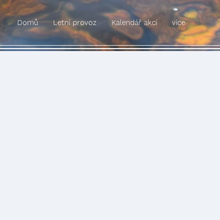
Domů
Letní provoz
Kalendář akcí
více