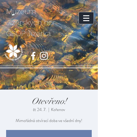
Muzeum
Jizerských hor
ČSOP Jizerka
Otevřeno!
čt 24. 7.
  |  
Kořenov
Mimořádná otvírací doba ve všední dny!