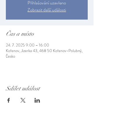
Přihlašování uzavřeno
Zobrazit další události
Čas a místo
24. 7. 2025 9:00 – 16:00
Kořenov, Jizerka 43, 468 50 Kořenov-Polubný,
Česko
Sdílet událost
Muzeum Jizerských hor
Otevírací doba