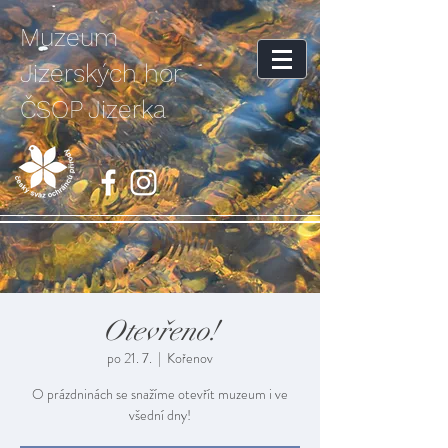
Muzeum
Jizerských hor
ČSOP Jizerka
Otevřeno!
po 21. 7.
  |  
Kořenov
O prázdninách se snažíme otevřít muzeum i ve
všední dny!