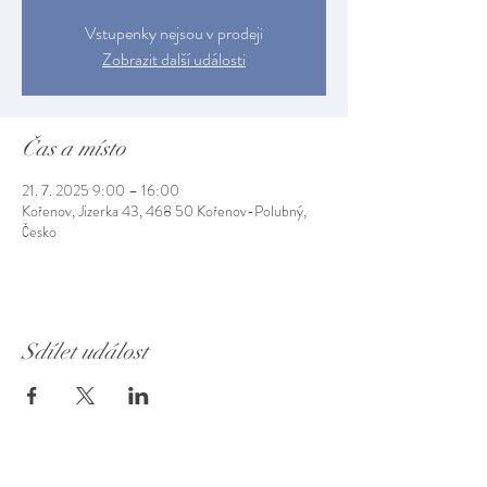
Vstupenky nejsou v prodeji
Zobrazit další události
Čas a místo
21. 7. 2025 9:00 – 16:00
Kořenov, Jizerka 43, 468 50 Kořenov-Polubný,
Česko
Sdílet událost
Muzeum Jizerských hor