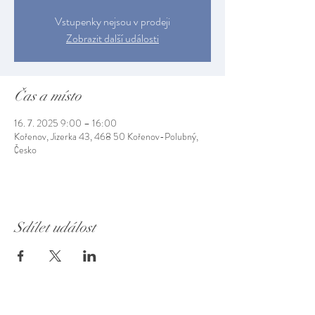
Vstupenky nejsou v prodeji
Zobrazit další události
Čas a místo
16. 7. 2025 9:00 – 16:00
Kořenov, Jizerka 43, 468 50 Kořenov-Polubný,
Česko
Sdílet událost
Muzeum Jizerských hor