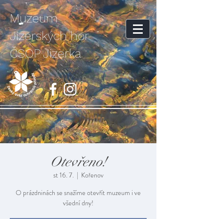
Muzeum
Jizerských hor
ČSOP Jizerka
Otevřeno!
st 16. 7.
  |  
Kořenov
O prázdninách se snažíme otevřít muzeum i ve
všední dny!