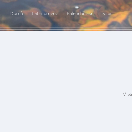
Domů
Letní provoz
Kalendář akcí
více
V let