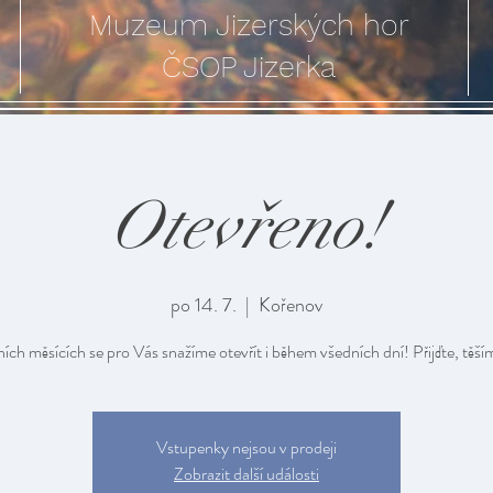
Muzeum Jizerských hor
ČSOP Jizerka
Otevřeno!
po 14. 7.
  |  
Kořenov
ních měsících se pro Vás snažíme otevřít i během všedních dní! Přijďte, těší
Vstupenky nejsou v prodeji
Zobrazit další události