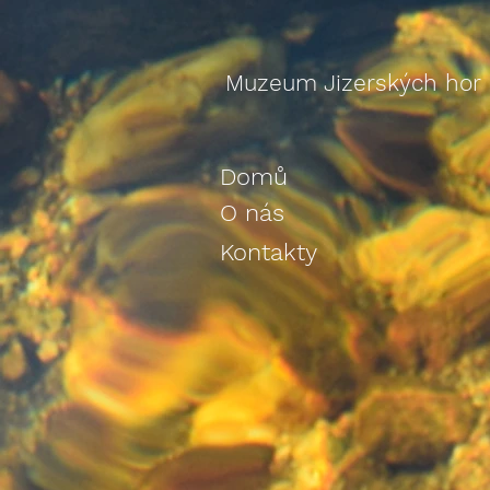
Muzeum Jizerských hor
Domů
O nás
Kontakty