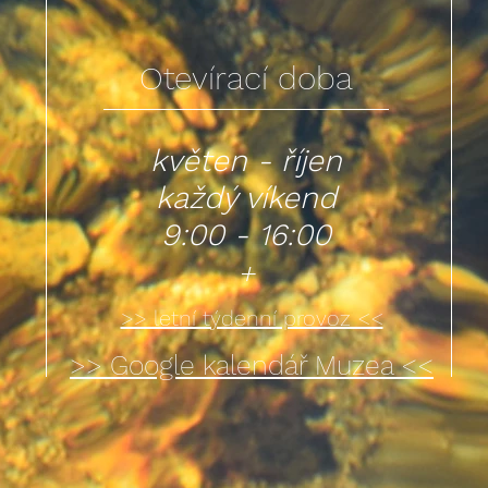
Otevírací doba
květen - říjen
každý víkend
9:00 - 16:00
+
>> letní týdenní provoz <<
>> Google kalendář Muzea <<