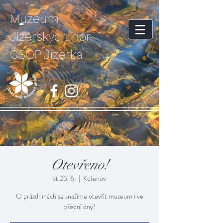
Muzeum
Jizerských hor
ČSOP Jizerka
Otevřeno!
čt 26. 6.
  |  
Kořenov
O prázdninách se snažíme otevřít muzeum i ve
všední dny!