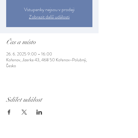
Vstupenky nejsou v prodeji
Zobrazit další události
Čas a místo
26. 6. 2025 9:00 – 16:00
Kořenov, Jizerka 43, 468 50 Kořenov-Polubný,
Česko
Sdílet událost
Muzeum Jizerských hor