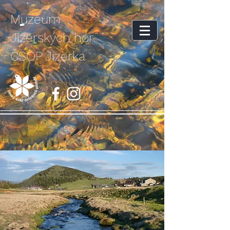
Muzeum
Jizerských hor
ČSOP Jizerka