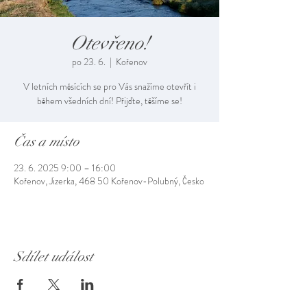
Otevřeno!
po 23. 6.
  |  
Kořenov
V letních měsících se pro Vás snažíme otevřít i
během všedních dní! Přijďte, těšíme se!
Čas a místo
23. 6. 2025 9:00 – 16:00
Kořenov, Jizerka, 468 50 Kořenov-Polubný, Česko
Sdílet událost